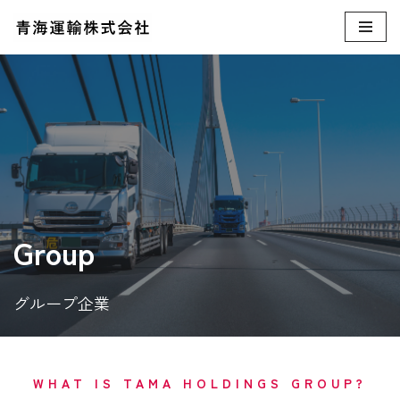
コ
ン
テ
ン
ツ
へ
ス
キ
ッ
Group
プ
グループ企業
WHAT IS TAMA HOLDINGS GROUP?