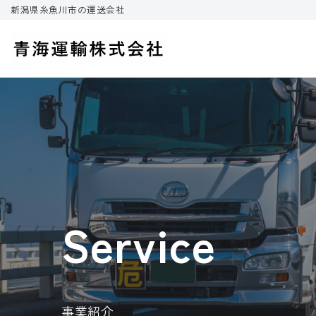
新潟県糸魚川市の運送会社
コ
ン
テ
ン
ツ
へ
ス
キ
ッ
プ
Service
事業紹介